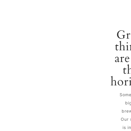
Gr
thi
are
t
hor
Some
big
brew
Our 
is i