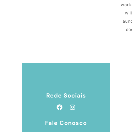
work
wil
laun
so
Rede Sociais
Fale Conosco